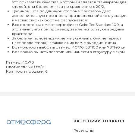
это показатель качества, который является стандартом для
отелей, она более мягкая по сравнению с 20/2.
Двойной шов по длинной стороне с зигзагом дает
дополнительную прочность, при длительной эксплуатации
и частых стирках борт не распускается.
Все полотенца имеют сертификат Oeko Tex Standard 100, а
это значит, что при производстве не используют вредные
красители.
За белыми полотенцами легче ухаживать, они не теряют
цвет после стирки, а также с них легче выводить пятна.
Возможность выбрать размер: 40*70, 50*100 или 70*140 см
Возможно вышить логотип или нанести в структуру махры.
Размер: 40х70
Плотность: 500 гр/м
Кратность продажи: 6
КАТЕГОРИИ ТОВАРОВ
Ресепшны