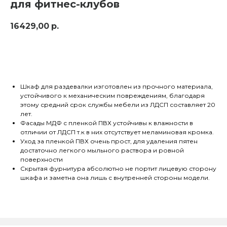
для фитнес-клубов
16429,00
р.
Получить скидку
Шкаф для раздевалки изготовлен из прочного материала,
устойчивого к механическим повреждениям, благодаря
этому средний срок службы мебели из ЛДСП составляет 20
лет.
Фасады МДФ с пленкой ПВХ устойчивы к влажности в
отличии от ЛДСП т.к в них отсутствует меламиновая кромка.
Уход за пленкой ПВХ очень прост, для удаления пятен
достаточно легкого мыльного раствора и ровной
поверхности
Скрытая фурнитура абсолютно не портит лицевую сторону
шкафа и заметна она лишь с внутренней стороны модели.