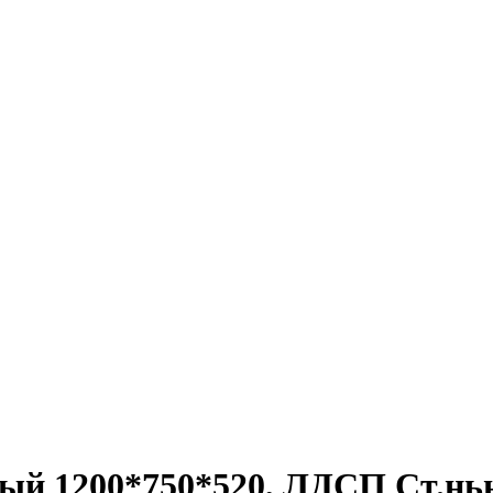
ый 1200*750*520, ЛДСП Ст.нью 