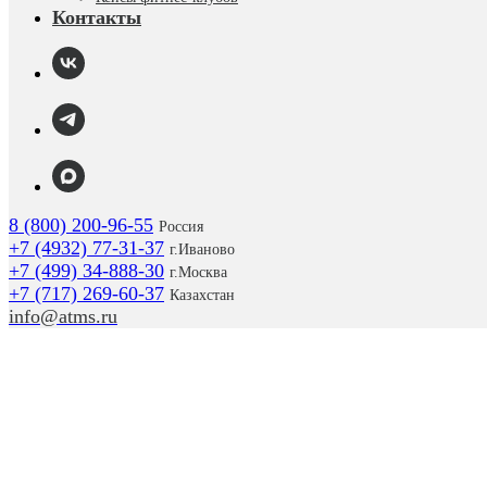
Контакты
8 (800) 200-96-55
Россия
+7 (4932) 77-31-37
г.
Иваново
+7 (499) 34-888-30
г.Москва
+7 (717) 269-60-37
Казахстан
info@atms.ru